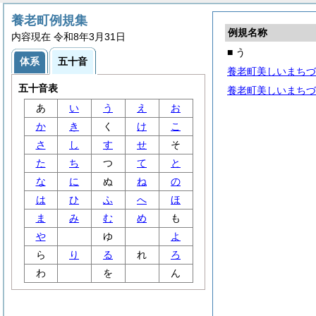
養老町例規集
例規名称
内容現在 令和8年3月31日
■ う
体系
五十音
養老町美しいまちづ
五十音表
養老町美しいまちづ
あ
い
う
え
お
か
き
く
け
こ
さ
し
す
せ
そ
た
ち
つ
て
と
な
に
ぬ
ね
の
は
ひ
ふ
へ
ほ
ま
み
む
め
も
や
ゆ
よ
ら
り
る
れ
ろ
わ
を
ん