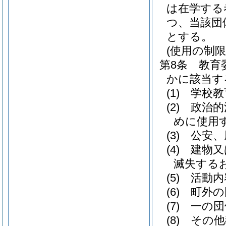
は在学する
つ、当該団
とする。
(使用の制限
第8条
教育
かに該当す
(1)
学校教
(2)
政治的
めに使用
(3)
公安、
(4)
建物又
滅失する
(5)
活動内
(6)
町外の
(7)
一の団
(8)
その他