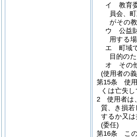
イ
教育
員会、町
がその
ウ
公益
用する場
エ
町域
目的のた
オ
その
(使用者の義
第15条
使
くは亡失し
2
使用者は
質、き損若
するか又は
(委任)
第16条
こ