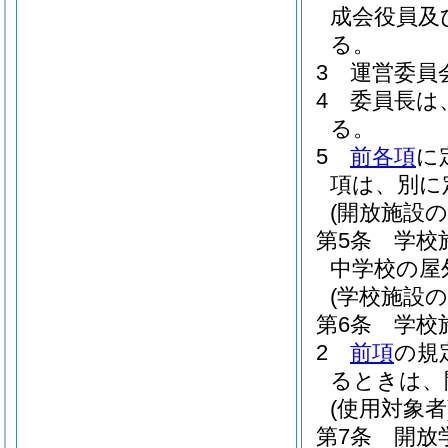
成会役員及
る。
3
運営委員
4
委員長は
る。
5
前各項
に
項は、別に
(開放施設の
第5条
学校
中学校の屋
(学校施設の
第6条
学校
2
前項
の規
るときは、
(使用対象者
第7条
開放