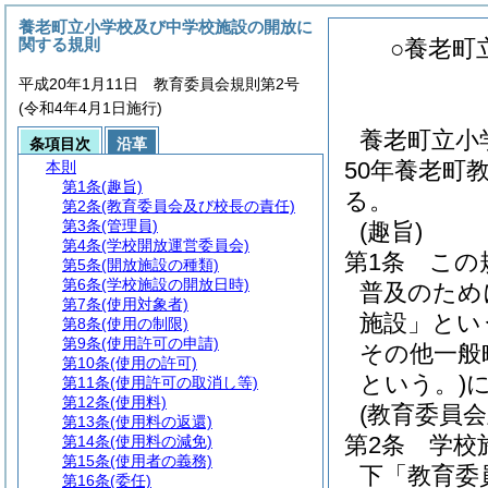
養老町立小学校及び中学校施設の開放に
関する規則
○養老町
平成20年1月11日 教育委員会規則第2号
(令和4年4月1日施行)
養老町立小
条項目次
沿革
50年養老町
本則
第1条
(趣旨)
る。
第2条
(教育委員会及び校長の責任)
第3条
(管理員)
(趣旨)
第4条
(学校開放運営委員会)
第1条
この
第5条
(開放施設の種類)
第6条
(学校施設の開放日時)
普及のため
第7条
(使用対象者)
施設」とい
第8条
(使用の制限)
第9条
(使用許可の申請)
その他一般
第10条
(使用の許可)
という。)
第11条
(使用許可の取消し等)
第12条
(使用料)
(教育委員
第13条
(使用料の返還)
第2条
学校
第14条
(使用料の減免)
第15条
(使用者の義務)
下「教育委
第16条
(委任)