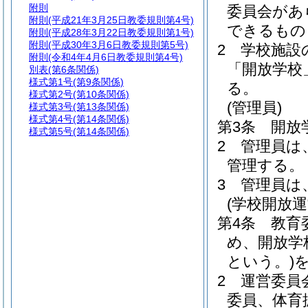
附則
委員会があ
附則
(平成21年3月25日教委規則第4号)
できるもの
附則
(平成28年3月22日教委規則第1号)
附則
(平成30年3月6日教委規則第5号)
2
学校施設
附則
(令和4年4月6日教委規則第4号)
「開放学校
別表
(第6条関係)
様式第1号
(第9条関係)
る。
様式第2号
(第10条関係)
(管理員)
様式第3号
(第13条関係)
様式第4号
(第14条関係)
第3条
開放
様式第5号
(第14条関係)
2
管理員は
管理する。
3
管理員は
(学校開放運
第4条
教育
め、開放学
という。)
2
運営委員
委員、体育