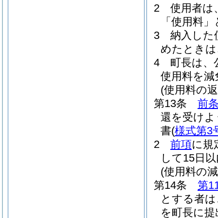
2
使用者は
「使用料」
3
納入した
めたときは
4
町長は、
使用料を減
(使用料の返
第13条
前条
還を受けよ
書
(
様式第3
2
前項
に規
して15日
(使用料の減
第14条
第1
とする者は
を町長に提