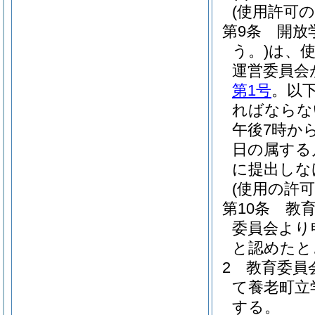
(使用許可の
第9条
開放
う。)
は、使
運営委員会
第1号
。以
ればならな
午後7時か
日の属する
に提出しな
(使用の許可
第10条
教
委員会より
と認めたと
2
教育委員
て養老町立
する。