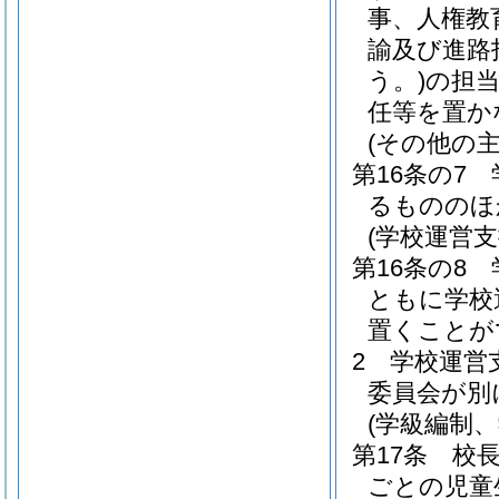
事、人権教
諭及び進路
う。)
の担
任等を置か
(その他の主
第16条の7
るもののほ
(学校運営支
第16条の8
ともに学校
置くことが
2
学校運営
委員会が別
(学級編制
第17条
校
ごとの児童