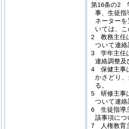
第16条の2
事、生徒指
ネーターを
いては、こ
2
教務主任
ついて連絡
3
学年主任
連絡調整及
4
保健主事
かさどり、
る。
5
研修主事
ついて連絡
6
生徒指導
該事項につ
7
人権教育