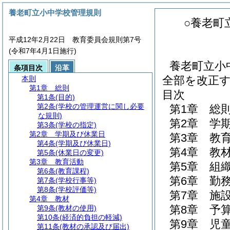
養老町立小中学校管理規則
○養老町
平成12年2月22日 教育委員会規則第7号
(令和7年4月1日施行)
養老町立小
条項目次
沿革
全部を改正
本則
第1章
総則
目次
第1条
(目的)
第2条
(学校の管理運営に関し必要
第1章
総
な規則)
第2章
学
第3条
(学校の指定)
第2章
学期及び休業日
第3章
教
第4条
(学期及び休業日)
第4章
教
第5条
(休業日の変更)
第3章
教育活動
第5章
組
第6条
(教育課程)
第6章
勤
第7条
(学校行事等)
第8条
(学校評価等)
第7章
施
第4章
教材
第8章
予
第9条
(教材の使用)
第10条
(経済的負担の軽減)
第9章
児
第11条
(教材の承認及び届出)