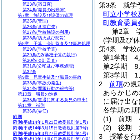
第3条
就学
第23条
(宿日直)
第24条
(職員の出勤簿)
町立小学校
第7章
施設及び設備の管理
第25条
(管理)
町教育委員
第26条
(き損亡失)
第2章
第27条
(学校施設の利用)
第28条
(防火及び防災)
(学期及び休
第8章
予算、会計監査及び事務処理
第4条
学校
第29条
(学校予算)
第29条の2
(学校予算の執行)
第1学期 4
第30条
(会計監査)
第2学期 8
第31条
(公印及び事務処理)
第32条
第3学期 1
第9章
児童生徒及び職員の事故
2
前項
の規
第33条
(事故の発生)
第34条
(問題行動の報告等)
あらかじめ
第10章
職員の進退
第35条
(進退に関する意見の申出)
に届け出な
第11章
補則
各学期の期
第36条
(委任)
附則
(1)
前期 
附則
(平成14年1月23日教委規則第1号)
(2)
後期 
附則
(平成14年3月15日教委規則第3号)
附則
(平成15年3月27日教委規則第1号)
3
授業を行
附則
(平成19年11月6日教委規則第10号)