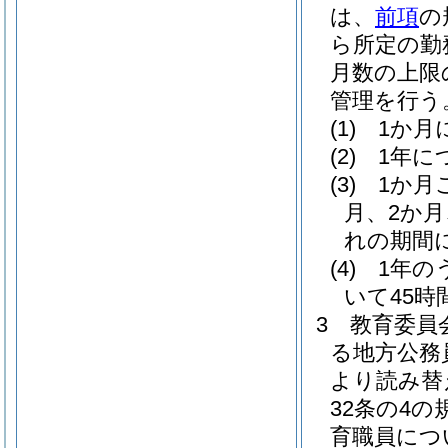
は、
前項
の
ら所定の勤
月数の上限
管理を行う
(1)
1か月
(2)
1年に
(3)
1か月
月、2か
れの期間
(4)
1年の
いて45
3
教育委員
る地方公務
より読み替
32条の4
育職員につ