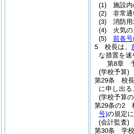
(1)
施設内
(2)
非常通
(3)
消防用
(4)
火気の
(5)
前各号
5
校長は、
な措置を速
第8章
(学校予算)
第29条
校
に申し出る
(学校予算の
第29条の2
号)
の規定
(会計監査)
第30条
学