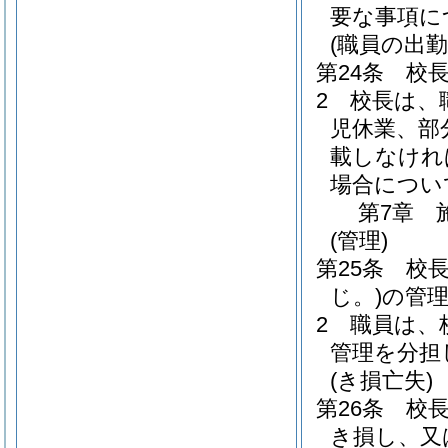
要な事項に
(職員の出勤
第24条
校
2
校長は、
児休業、部
載しなけれ
場合につい
第7章
(管理)
第25条
校
じ。)
の管
2
職員は、
管理を分担
(き損亡失)
第26条
校
き損し、又