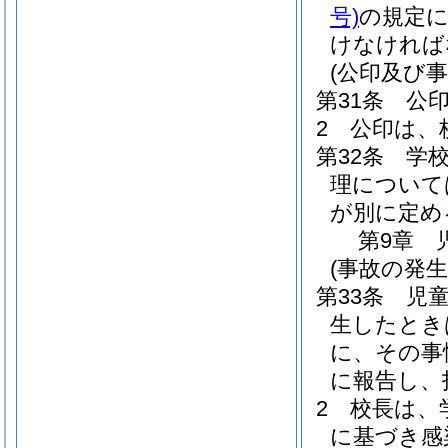
号)
の規定
けなければ
(公印及び事
第31条
公
2
公印は、
第32条
学
理について
が別に定め
第9章
(事故の発生
第33条
児
生したとき
に、その事
に報告し、
2
校長は、
に基づき感