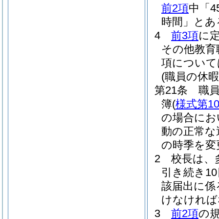
前2項
中「4
時間」とあ
4
前3項
に
その他教育
項について
(職員の休暇
第21条
職
簿
(
様式第1
の場合にお
動の正常な
の時季を変
2
校長は、
引き続き1
該届出に係
けなければ
3
前2項
の