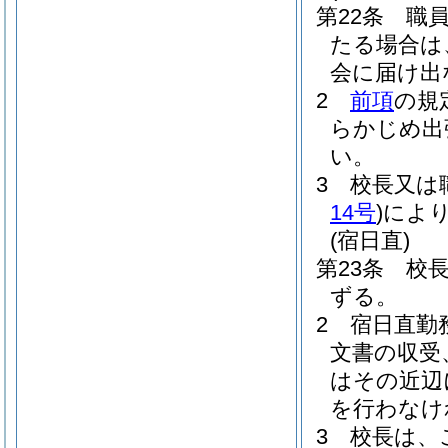
第22条
職
たる場合は
会に届け出
2
前項
の規
らかじめ出
い。
3
校長又は
14号
)
によ
(宿日直)
第23条
校
ずる。
2
宿日直勤
文書の収受
はその近辺
を行わなけ
3
校長は、