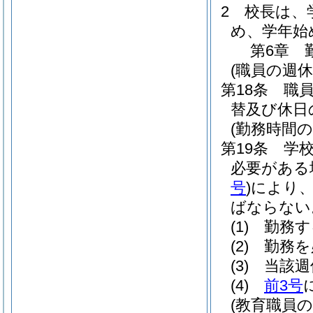
2
校長は、
め、学年始
第6章
(職員の週
第18条
職
替及び休日
(勤務時間の
第19条
学
必要がある
号
)
により
ばならない
(1)
勤務す
(2)
勤務を
(3)
当該週
(4)
前3号
(教育職員