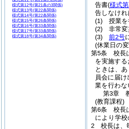
告書
(
様式第
様式第12号
(第21条の3関係)
様式第13号
(第22条関係)
告しなけれ
様式第14号
(第22条関係)
(1)
授業を
様式第15号
(第26条関係)
様式第16号
(第33条関係)
(2)
非常変
様式第17号
(第33条関係)
(3)
前2号
様式第18号
(第34条関係)
(休業日の変
第5条
校長
を実施する
ときは、あ
員会に届け
業を行わな
第3章
(教育課程)
第6条
校長
により学校
2
校長は、