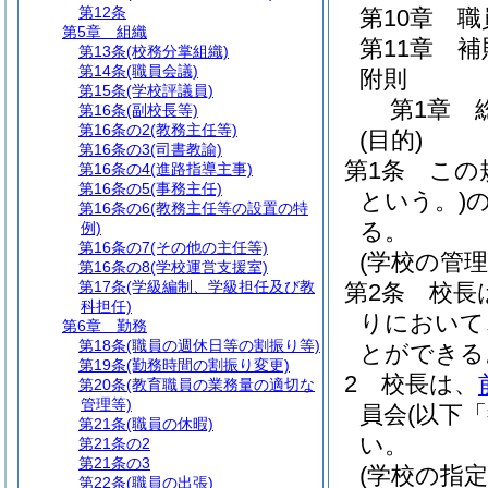
第12条
第10章
職
第5章
組織
第11章
補
第13条
(校務分掌組織)
第14条
(職員会議)
附則
第15条
(学校評議員)
第1章
第16条
(副校長等)
第16条の2
(教務主任等)
(目的)
第16条の3
(司書教諭)
第1条
この
第16条の4
(進路指導主事)
第16条の5
(事務主任)
という。)
第16条の6
(教務主任等の設置の特
る。
例)
第16条の7
(その他の主任等)
(学校の管
第16条の8
(学校運営支援室)
第17条
(学級編制、学級担任及び教
第2条
校長
科担任)
りにおいて
第6章
勤務
第18条
(職員の週休日等の割振り等)
とができる
第19条
(勤務時間の割振り変更)
2
校長は、
第20条
(教育職員の業務量の適切な
管理等)
員会
(以下
第21条
(職員の休暇)
い。
第21条の2
第21条の3
(学校の指定
第22条
(職員の出張)