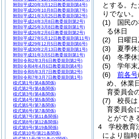
とする。
た
附則
(平成20年3月12日教委規則第4号)
附則
(平成20年10月8日教委規則第7号)
りでない。
附則
(平成21年3月25日教委規則第2号)
(1)
国民の
附則
(平成24年3月8日教委規則第2号)
附則
(平成25年3月8日教委規則第1号)
る休日
附則
(平成26年2月6日教委規則第2号)
附則
(平成27年5月12日教委規則第11号)
(2)
日曜日
附則
(平成29年12月5日教委規則第6号)
(3)
夏季休
附則
(平成30年2月13日教委規則第1号)
附則
(平成31年3月5日教委規則第1号)
(4)
冬季休
附則
(令和2年3月6日教委規則第2号)
(5)
学年末
附則
(令和4年4月6日教委規則第4号)
附則
(令和5年3月7日教委規則第2号)
(6)
前各号
附則
(令和7年3月7日教委規則第1号)
め、休業
様式第1号
(第4条関係)
様式第2号
(第4条関係)
育委員会
様式第3号
(第4条関係)
(7)
校長は
様式第4号
(第5条関係)
様式第5号
(第7条関係)
育委員会
様式第6号
(第7条関係)
様式第7号
(第11条関係)
とができ
様式第8号
(第12条関係)
4
学校教育
様式第9号
(第19条関係)
様式第10号
(第21条関係)
により臨時
様式第11号
(第21条の2関係)