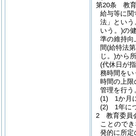
第20条
教
給与等に関
法」という
いう。)
の
準の維持向
間
(給特法
じ。)
から
(代休日が
務時間をい
時間の上限
管理を行う
(1)
1か月
(2)
1年に
2
教育委員
ことのでき
発的に所定