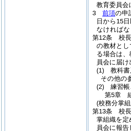
教育委員会
3
前項
の申
日から15
なければな
第12条
校
の教材とし
る場合は、
員会に届け
(1)
教科書
その他の
(2)
練習帳
第5章
(校務分掌組
第13条
校
掌組織を定
員会に報告