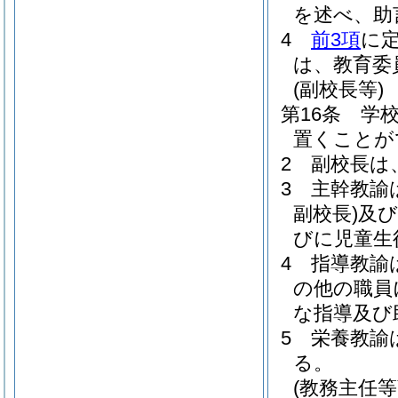
を述べ、助
4
前3項
に
は、教育委
(副校長等)
第16条
学
置くことが
2
副校長は
3
主幹教諭
副校長)
及び
びに児童生
4
指導教諭
の他の職員
な指導及び
5
栄養教諭
る。
(教務主任等