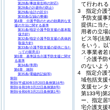
て行われる
第28条
(事故発生時の対応)
第28条の2
(虐待の防止)
3
指定介護
第29条
(会計の区分)
第30条
(記録の整備)
予防支援事
第4章
介護予防のための効果的な支
提供に当た
援の方法に関する基準
第31条
(指定介護予防支援の基本取
用者の立場
扱方針)
ビス等
(法
第32条
(指定介護予防支援の具体的
取扱方針)
をいう。以
第33条
(介護予防支援の提供に当た
ス事業者若
っての留意点)
第5章
基準該当介護予防支援に関す
「介護予防
る基準
のないよう
第34条
(準用)
第6章
雑則
4
指定介護
第35条
(電磁的記録等)
附則
域包括支援
附則
(平成30年3月20日条例第16号)
支援センタ
附則
(令和3年3月22日条例第8号)
附則
(令和6年3月21日条例第1号)
第133号)
第
ー、指定居
宅介護支援