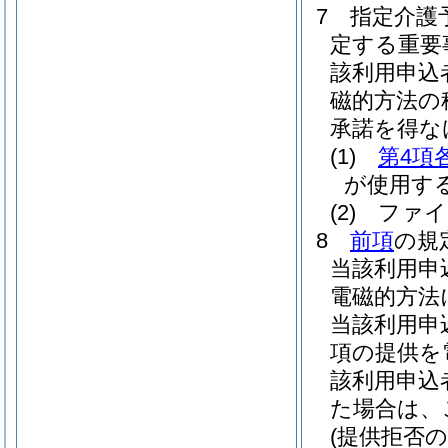
7
指定介護
定する重要
該利用申込
磁的方法の
承諾を得な
(1)
第4項
が使用す
(2)
ファイ
8
前項
の規
当該利用申
電磁的方法
当該利用申
項の提供を
該利用申込
た場合は、
(提供拒否の