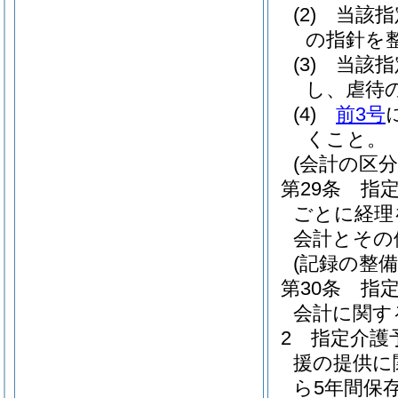
(2)
当該指
の指針を
(3)
当該指
し、虐待
(4)
前3号
くこと。
(会計の区分
第29条
指
ごとに経理
会計とその
(記録の整備
第30条
指
会計に関す
2
指定介護
援の提供に
ら5年間保