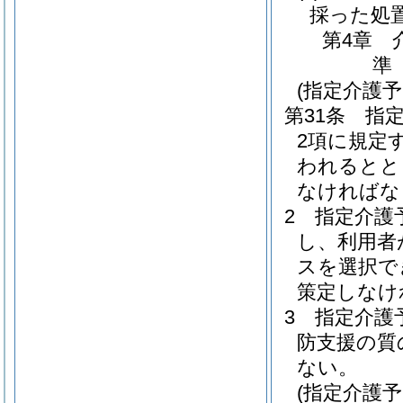
採った処
第4章
準
(指定介護
第31条
指
2項に規定
われるとと
なければな
2
指定介護
し、利用者
スを選択で
策定しなけ
3
指定介護
防支援の質
ない。
(指定介護