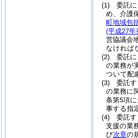
(1)
委託に
め、介護
町地域包
(平成27
営協議会
なければ
(2)
委託に
の業務が
ついて配
(3)
委託す
の業務に
条第5項
事する指
(4)
委託す
支援の業
び
次章
の