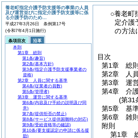
養老町指定介護予防支援等の事業の人員
及び運営並びに指定介護予防支援等に係
○養老町
る介護予防のため…
定介護
平成27年3月26日 条例第17号
の方法
(令和7年4月1日施行)
条項目次
沿革
本則
第1章
総則
目次
第1条
(趣旨)
第2条
(基本方針)
第1章
総
第3条
(指定介護予防支援事業者の
第2章
人
資格)
第2章
人員に関する基準
第3章
運
第4条
(従業者の員数)
第4章
介
第5条
(管理者)
第3章
運営に関する基準
(第3
第6条
(内容及び手続の説明及び同
第5章
基
意)
第7条
(提供拒否の禁止)
第6章
雑
第8条
(サービス提供困難時の対応)
附則
第9条
(受給資格等の確認)
第10条
(要支援認定の申請に係る援
第1章
助)