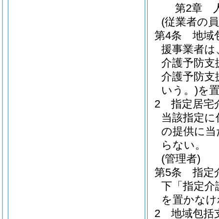
第2章
(従業者の員
第4条
地域
援事業者は
介護予防支
介護予防支
いう。)
を
2
指定居宅
当該指定に
の提供に当
らない。
(管理者)
第5条
指定
下「指定介
を置かなけ
2
地域包括