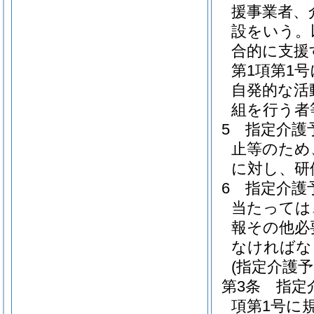
援事業者、
設をいう。
合的に支援
第1項第1
自発的な活
組を行う者
5
指定介護
止等のため
に対し、研
6
指定介護
当たっては
報その他必
なければな
(指定介護
第3条
指定
項第1号に