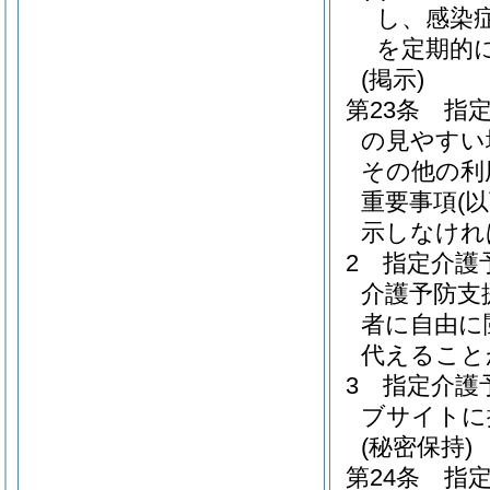
し、感染
を定期的
(掲示)
第23条
指
の見やすい
その他の利
重要事項
(
示しなけれ
2
指定介護
介護予防支
者に自由に
代えること
3
指定介護
ブサイトに
(秘密保持)
第24条
指