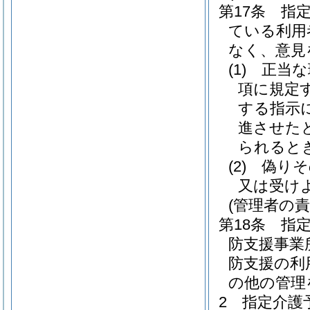
第17条
指
ている利用
なく、意見
(1)
正当な
項に規定
する指示
進させた
られると
(2)
偽りそ
又は受け
(管理者の責
第18条
指
防支援事業
防支援の利
の他の管理
2
指定介護