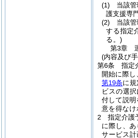
(1)
当該管
護支援専
(2)
当該管
する指定
る。)
第3章
(内容及び
第6条
指定
開始に際し
第19条
に規
ビスの選択
付して説明
意を得なけ
2
指定介護
に際し、あ
サービス計