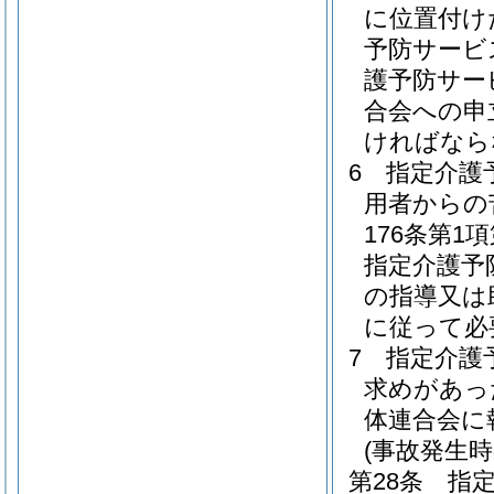
に位置付け
予防サービ
護予防サー
合会への申
ければなら
6
指定介護
用者からの
176条第
指定介護予
の指導又は
に従って必
7
指定介護
求めがあっ
体連合会に
(事故発生時
第28条
指