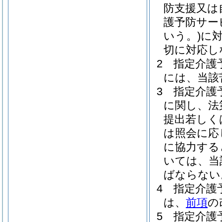
防支援又は
護予防サー
いう。)
に
切に対応し
2
指定介護
には、当該
3
指定介護
に関し、法
提出若しく
は照会に応
に協力する
いては、当
ばならない
4
指定介護
は、
前項
の
5
指定介護