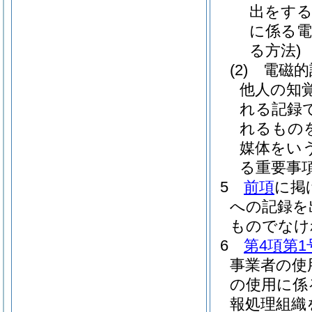
出をする
に係る
る方法)
(2)
電磁的
他人の知
れる記録
れるもの
媒体をいう
る重要事
5
前項
に掲
への記録を
ものでなけ
6
第4項第1
事業者の使
の使用に係
報処理組織