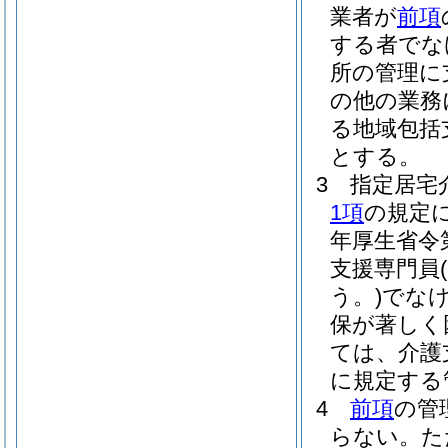
業者が
前項
する者でな
所の管理に
の他の業務
る地域包括
とする。
3
指定居宅
1項
の規定
年厚生省令第
支援専門員
う。)
でな
保が著しく
ては、介護
に規定する
4
前項
の管
らない。
た