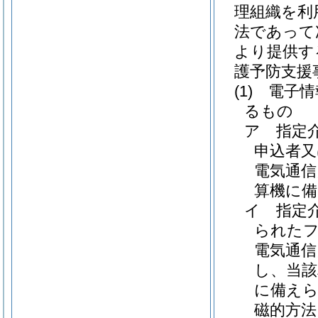
理組織を利
法であって
より提供す
護予防支援
(1)
電子情
るもの
ア
指定
申込者又
電気通信
算機に
イ
指定
られた
電気通信
し、当該
に備え
磁的方法