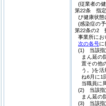
(従業者の健
第22条
指
び健康状態
(感染症の
第22条の2
事業所にお
次の各号
に
(1)
当該指
まん延の
置その他
う。)
を活
ね6月に
当職員に
(2)
当該指
まん延の
(3)
当該指