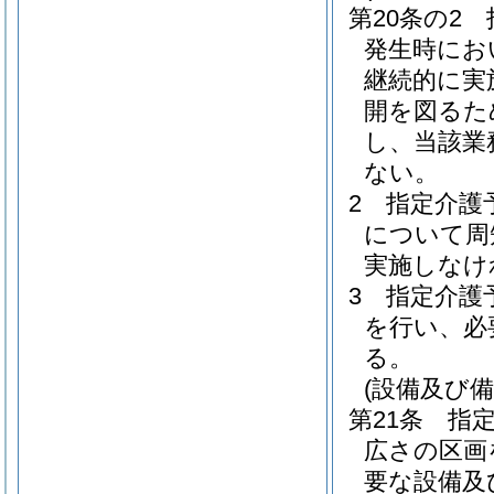
第20条の2
発生時にお
継続的に実
開を図るた
し、当該業
ない。
2
指定介護
について周
実施しなけ
3
指定介護
を行い、必
る。
(設備及び備
第21条
指
広さの区画
要な設備及