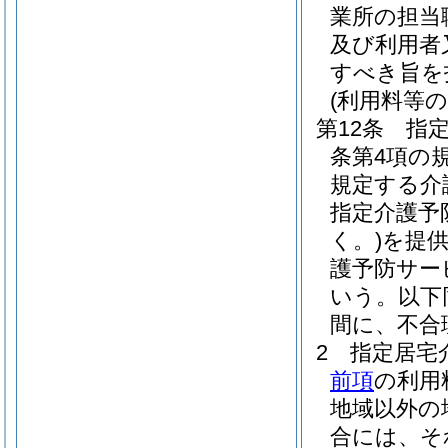
業所の担当
及び利用者
すべき旨を
(利用料等の
第12条
指
条第4項の
規定する介
指定介護予
く。)
を提
護予防サー
いう。以下
間に、不合
2
指定居宅
前項
の利用
地域以外の
合には、そ