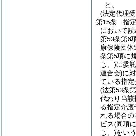
と。
(法定代理
第15条
指
において読
第53条第
康保険団体
条第5項に
じ。)
に委
連合会)
に対
ている指定
(法第53
代わり当該
る指定介護
れる場合の
ビス
(同項
じ。)
をいう