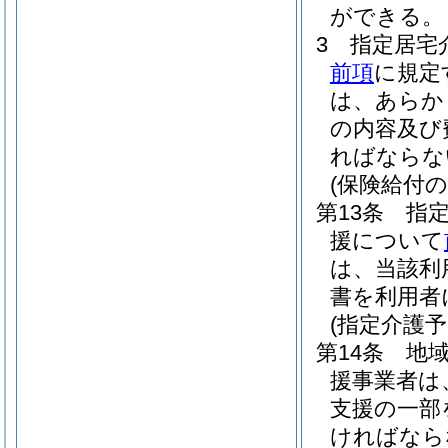
ができる。
3
指定居宅
前項
に規定
は、あらか
の内容及び
ればならな
(保険給付
第13条
指
援について
は、当該利
書を利用者
(指定介護
第14条
地
援事業者は
支援の一部
ければなら