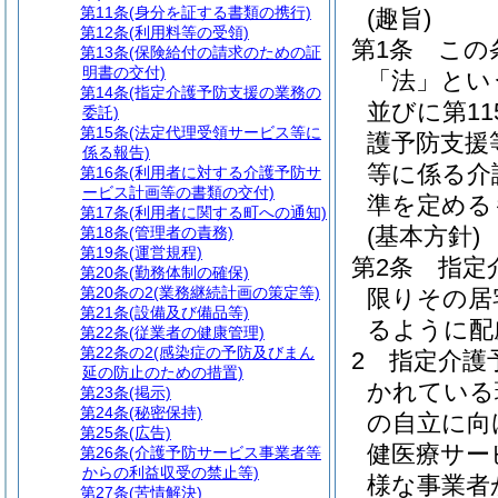
第11条
(身分を証する書類の携行)
(趣旨)
第12条
(利用料等の受領)
第1条
この
第13条
(保険給付の請求のための証
明書の交付)
「法」とい
第14条
(指定介護予防支援の業務の
並びに第1
委託)
第15条
(法定代理受領サービス等に
護予防支援
係る報告)
等に係る介
第16条
(利用者に対する介護予防サ
ービス計画等の書類の交付)
準を定める
第17条
(利用者に関する町への通知)
(基本方針)
第18条
(管理者の責務)
第19条
(運営規程)
第2条
指定
第20条
(勤務体制の確保)
第20条の2
(業務継続計画の策定等)
限りその居
第21条
(設備及び備品等)
るように配
第22条
(従業者の健康管理)
第22条の2
(感染症の予防及びまん
2
指定介護
延の防止のための措置)
かれている
第23条
(掲示)
第24条
(秘密保持)
の自立に向
第25条
(広告)
健医療サー
第26条
(介護予防サービス事業者等
からの利益収受の禁止等)
様な事業者
第27条
(苦情解決)