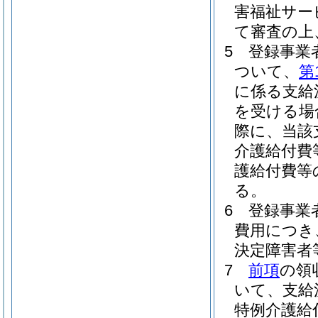
害福祉サー
て審査の上
5
登録事業
ついて、
第
に係る支給
を受ける場
際に、当該
介護給付費
護給付費等
る。
6
登録事業
費用につき
決定障害者
7
前項
の領
いて、支給
特例介護給