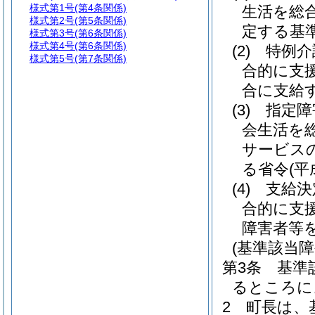
様式第1号
(第4条関係)
生活を総
様式第2号
(第5条関係)
定する基
様式第3号
(第6条関係)
様式第4号
(第6条関係)
(2)
特例介
様式第5号
(第7条関係)
合的に支
合に支給
(3)
指定障
会生活を
サービス
る省令
(平
(4)
支給決
合的に支
障害者等
(基準該当
第3条
基準
るところに
2
町長は、