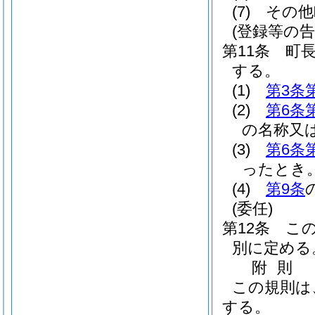
(7)
その他
(登録等の告
第11条
町
する。
(1)
第3条
(2)
第6条
の名称又
(3)
第6条
ったとき
(4)
第9条
(委任)
第12条
こ
別に定める
附
則
この規則は
する。