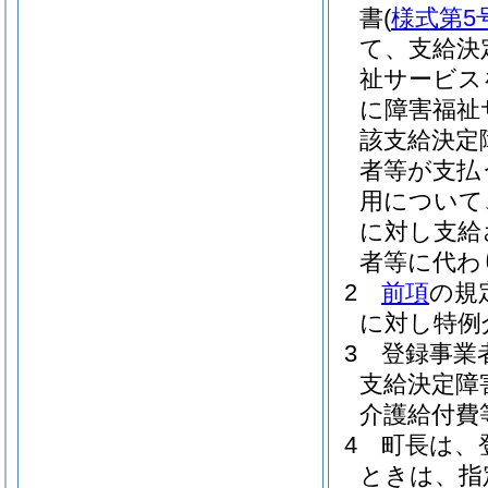
書
(
様式第5
て、支給決
祉サービス
に障害福祉
該支給決定
者等が支払
用について
に対し支給
者等に代わ
2
前項
の規
に対し特例
3
登録事業
支給決定障
介護給付費
4
町長は、
ときは、指