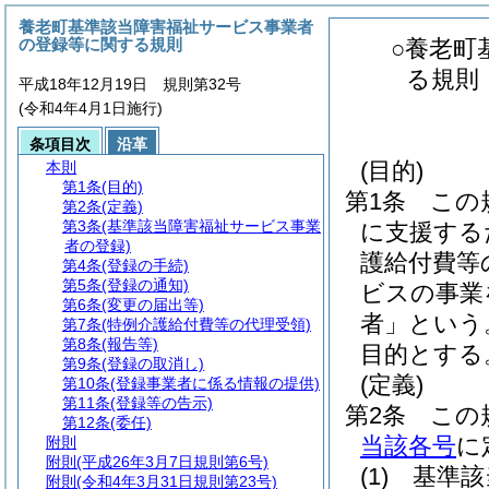
養老町基準該当障害福祉サービス事業者
の登録等に関する規則
○養老町
る規則
平成18年12月19日 規則第32号
(令和4年4月1日施行)
条項目次
沿革
(目的)
本則
第1条
(目的)
第1条
この
第2条
(定義)
第3条
(基準該当障害福祉サービス事業
に支援する
者の登録)
護給付費等
第4条
(登録の手続)
第5条
(登録の通知)
ビスの事業
第6条
(変更の届出等)
者」という
第7条
(特例介護給付費等の代理受領)
第8条
(報告等)
目的とする
第9条
(登録の取消し)
(定義)
第10条
(登録事業者に係る情報の提供)
第11条
(登録等の告示)
第2条
この
第12条
(委任)
当該各号
に
附則
附則
(平成26年3月7日規則第6号)
(1)
基準該
附則
(令和4年3月31日規則第23号)