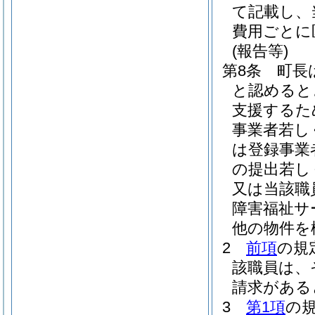
て記載し、
費用ごとに
(報告等)
第8条
町長
と認めると
支援するた
事業者若し
は登録事業
の提出若し
又は当該職
障害福祉サ
他の物件を
2
前項
の規
該職員は、
請求がある
3
第1項
の