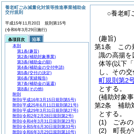
養老町ごみ減量化対策等推進事業補助金
交付規則
○養老町
平成15年11月20日 規則第15号
(令和6年3月29日施行)
(趣旨)
条項目次
沿革
第1条
この
本則
第1条
(趣旨)
識の高揚を
第2条
(補助対象事業)
第3条
(補助金の額)
体等
(以下
第4条
(補助金の交付申請)
し、その交
第5条
(交付の決定)
第6条
(実績報告)
町規則第2号
第7条
(補助金の返還)
とする。
第8条
(その他)
附則
(補助対象事
附則
(平成16年3月15日規則第5号)
第2条
補助
附則
(平成25年6月11日規則第21号)
附則
(平成29年3月31日規則第27号)
とする。
附則
(令和2年2月28日規則第2号)
(1)
ごみの
附則
(令和4年3月31日規則第23号)
附則
(令和5年6月30日規則第33号)
(2)
町長が
附則
(令和6年3月29日規則第10号)