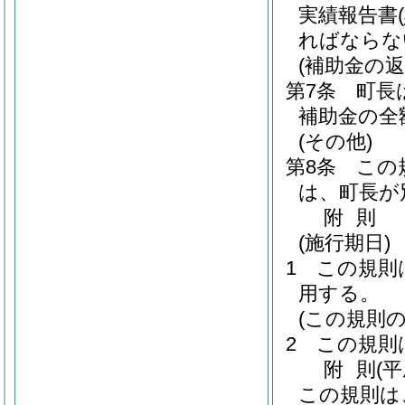
実績報告書
(
ればならな
(補助金の返
第7条
町長
補助金の全
(その他)
第8条
この
は、町長が
附
則
(施行期日)
1
この規則
用する。
(この規則の
2
この規則
附
則
(
この規則は