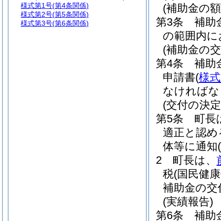
様式第1号
(第4条関係)
(補助金の額
様式第2号
(第5条関係)
第3条
補助
様式第3号
(第6条関係)
の範囲内に
(補助金の交
第4条
補助
申請書
(
様式
なければな
(交付の決定
第5条
町長
適正と認め
体等に通知
(
2
町長は、
税
(国民健
補助金の交
(実績報告)
第6条
補助