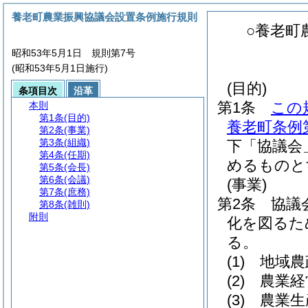
養老町農業振興協議会設置条例施行規則
○養老町
昭和53年5月1日 規則第7号
(昭和53年5月1日施行)
(目的)
条項目次
沿革
第1条
この
本則
第1条
(目的)
養老町条例第
第2条
(事業)
第3条
(組織)
下「協議会
第4条
(任期)
めるものと
第5条
(会長)
第6条
(会議)
(事業)
第7条
(庶務)
第2条
協議
第8条
(雑則)
附則
化を図るた
る。
(1)
地域農
(2)
農業経
(3)
農業生