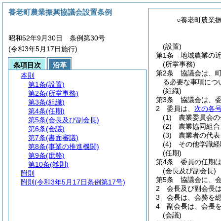
養老町農業振興協議会設置条例
○養老町農業
昭和52年9月30日 条例第30号
(設置)
(令和3年5月17日施行)
第1条
地域農業の
(所掌事務)
条項目次
沿革
第2条
協議会は、
本則
る必要な事項につ
第1条
(設置)
(組織)
第2条
(所掌事務)
第3条
協議会は、委
第3条
(組織)
2
委員は、
次の各
第4条
(任期)
(1)
農業委員会の
第5条
(会長及び副会長)
(2)
農業協同組合
第6条
(会議)
(3)
農業者の代表
第7条
(書面審議)
(4)
その他学識経
第8条
(事業の推進機関)
(任期)
第9条
(庶務)
第4条
委員の任期
第10条
(雑則)
(会長及び副会長)
附則
第5条
協議会に、
附則
(令和3年5月17日条例第17号)
2
会長及び副会長
3
会長は、会務を
4
副会長は、会長
(会議)