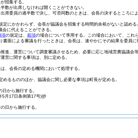
長が招集する。
過半数が出席しなければ開くことができない。
、出席委員の過半数で決し、可否同数のときは、会長の決するところに
規定にかかわらず、会長が協議会を招集する時間的余裕がないと認める
議会に代えることができる。
3項
の規定は、
前項
の場合について準用する。
この場合において、これ
り書面による審議を行ったときは、会長は、速やかにその結果を委員に
の推進、運営について調査審議させるため、必要に応じ地域営農協議会
び運営に関する事項は、別に定める。
務は、会長の定める機関において処理する。
定めるもののほか、協議会に関し必要な事項は町長が定める。
の日から施行する。
年5月17日
条例第17号)
抄
布の日から施行する。