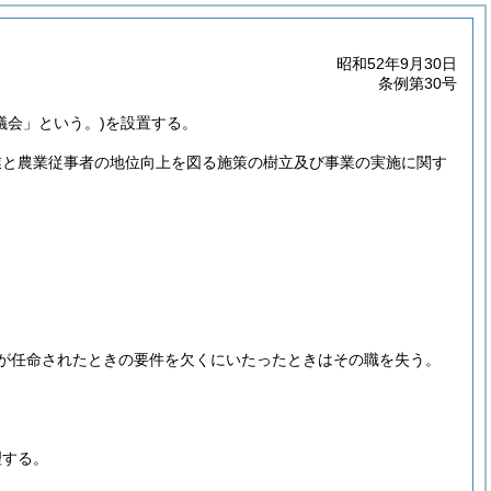
昭和52年9月30日
条例第30号
議会」という。)
を設置する。
業と農業従事者の地位向上を図る施策の樹立及び事業の実施に関す
が任命されたときの要件を欠くにいたったときはその職を失う。
理する。