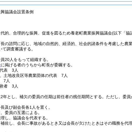
振興協議会設置条例
近代的、合理的な振興、促進を図るため養老町農業振興協議会
(以下「協
町長の諮問に応じ、地域の自然的、経済的、社会的諸条件を考慮した農
いて調査審議する。
員20人をもって組織する。
号
に掲げる者のうちから町長が委嘱する。
代表 3人
、土地改良区等農業団体の代表 7人
 7人
験者 3人
は2年とし、補欠の委員の任期は前任者の残任期間とする。
ただし、委員
会長及び副会長各1人を置く。
は、委員の互選による。
総理し、協議会を代表する。
を補佐し、会長に事故があるとき又は会長が欠けたときはその職務を代