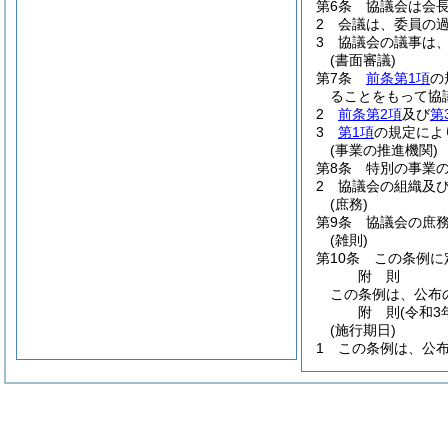
第6条
協議会は会
2
会議は、委員の
3
協議会の議事は
(書面審議)
第7条
前条第1項
の
ることをもって協
2
前条第2項
及び
第
3
第1項
の規定によ
(事業の推進機関)
第8条
特別の事業
2
協議会の組織及
(庶務)
第9条
協議会の庶
(雑則)
第10条
この条例に
附
則
この条例は、公布
附
則
(令和3
(施行期日)
1
この条例は、公