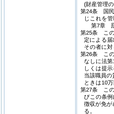
(財産管理の
第24条
国
じこれを管
第7章
第25条
こ
定による届
その者に対
第26条
こ
なしに法第
しくは提示
当該職員の
ときは10
第27条
こ
びこの条例
徴収が免が
る。