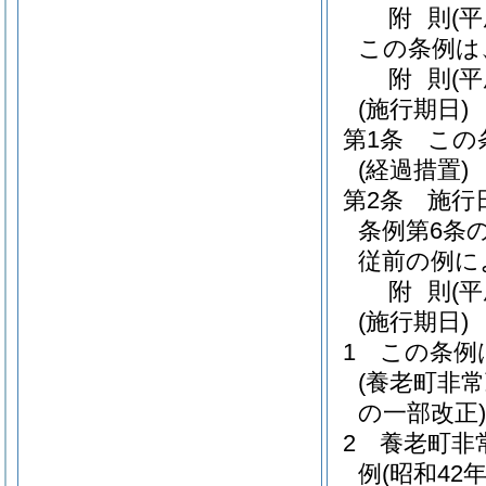
附
則
(
この条例は
附
則
(平
(施行期日)
第1条
この
(経過措置)
第2条
施行
条例第6条
従前の例に
附
則
(
(施行期日)
1
この条例
(養老町非
の一部改正)
2
養老町非
例
(昭和42