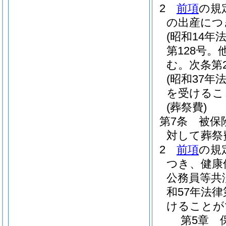
2
前項
の規
の出産につ
(昭和14年法
第128号
む。次条第
(昭和37年法
を受けるこ
(葬祭費)
第7条
被保
対して葬祭
2
前項
の規
つき、健康
公務員等共
和57年法律
けることが
第5章