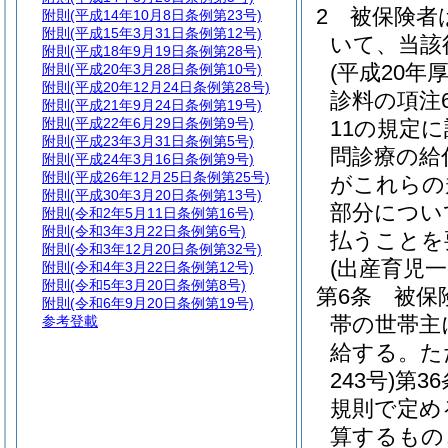
2
被保険者
附則
(平成14年10月8日条例第23号)
附則
(平成15年3月31日条例第12号)
いて、当該
附則
(平成18年9月19日条例第28号)
(平成20年
附則
(平成20年3月28日条例第10号)
附則
(平成20年12月24日条例第28号)
診料の項注
附則
(平成21年9月24日条例第19号)
附則
(平成22年6月29日条例第9号)
11の規定
附則
(平成23年3月31日条例第5号)
問診療の給
附則
(平成24年3月16日条例第9号)
附則
(平成26年12月25日条例第25号)
がこれらの
附則
(平成30年3月20日条例第13号)
部分につい
附則
(令和2年5月11日条例第16号)
附則
(令和3年3月22日条例第6号)
払うことを
附則
(令和3年12月20日条例第32号)
(出産育児一
附則
(令和4年3月22日条例第12号)
附則
(令和5年3月20日条例第8号)
第6条
被保
附則
(令和6年9月20日条例第19号)
帯の世帯主
参考登載
給する。
た
243号)
第3
規則で定め
算するもの