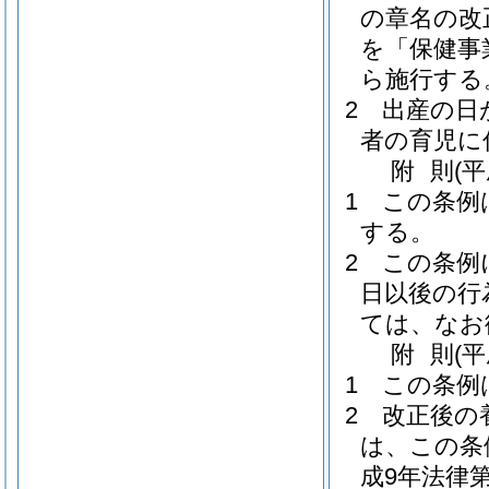
の章名の改
を「保健事
ら施行する
2
出産の日
者の育児に
附
則
(
1
この条例
する。
2
この条例
日以後の行
ては、なお
附
則
(
1
この条例
2
改正後の
は、この条
成9年法律第