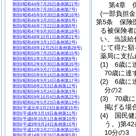
第4章
附則
(昭和44年7月26日条例第21号)
附則
(昭和45年7月28日条例第7号)
(一部負担金
附則
(昭和45年9月30日条例第16号)
附則
(昭和46年3月20日条例第5号)
第5条
保険
附則
(昭和46年7月22日条例第8号)
る被保険者
附則
(昭和47年9月30日条例第18号)
附則
(昭和48年10月1日条例第21号)
い、当該給
附則
(昭和49年3月12日条例第2号)
じて得た額
附則
(昭和49年12月25日条例第28号)
附則
(昭和50年7月25日条例第15号)
薬局に支払
附則
(昭和51年3月22日条例第8号)
(1)
6歳に
附則
(昭和52年9月30日条例第26号)
附則
(昭和54年9月27日条例第14号)
70歳に達
附則
(昭和55年9月16日条例第22号)
(2)
6歳に
附則
(昭和56年9月14日条例第17号)
附則
(昭和58年2月3日条例第12号)
分の2
附則
(昭和59年3月24日条例第3号)
附則
(昭和59年10月4日条例第22号)
(3)
70歳
附則
(昭和62年5月23日条例第13号)
掲げる場
附則
(平成元年3月23日条例第15号)
附則
(平成4年3月19日条例第11号)
(4)
国民健
附則
(平成6年10月1日条例第10号)
う。)
第4
附則
(平成9年9月24日条例第15号)
附則
(平成12年3月27日条例第10号)
10分の3
附則
(平成14年3月26日条例第5号)