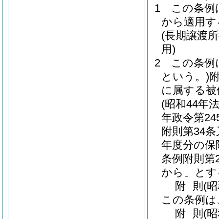
1
この条例
から適用す
(長期譲渡
用)
2
この条例
という。)
に属する被
(昭和44年法
年政令第24
附則第34
年度分の保
条例附則第
から」とす
附
則
(
この条例は
附
則
(