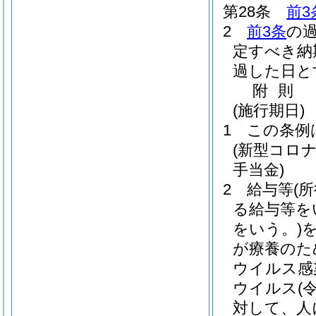
第28条
前3
2
前3条
の
定すべき納
過した日と
附
則
(施行期日)
1
この条例
(新型コロ
手当金)
2
給与等
(
る給与等を
をいう。)
が療養のた
ウイルス感
ウイルス
(
対して、人