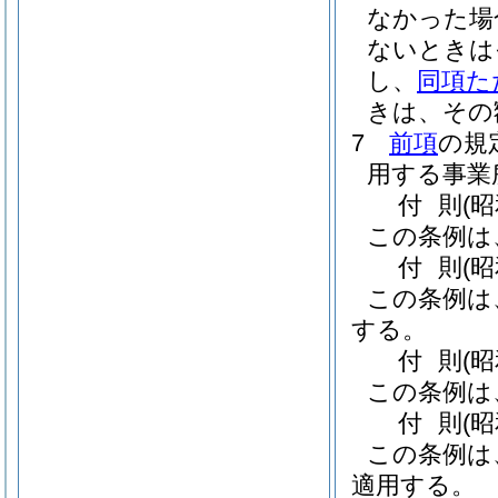
なかった場
ないときは
し、
同項た
きは、その
7
前項
の規
用する事業
付
則
(昭
この条例は
付
則
(
この条例は
する。
付
則
(
この条例は
付
則
(
この条例は
適用する。