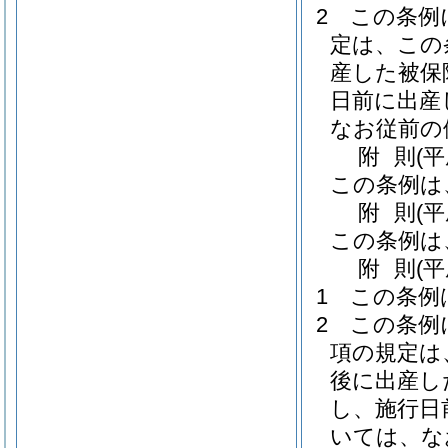
2
この条例
定は、この
産した被保
日前に出産
なお従前の
附
則
(
この条例は
附
則
(
この条例は
附
則
(
1
この条例
2
この条例
項の規定は
後に出産し
し、施行日
いては、な