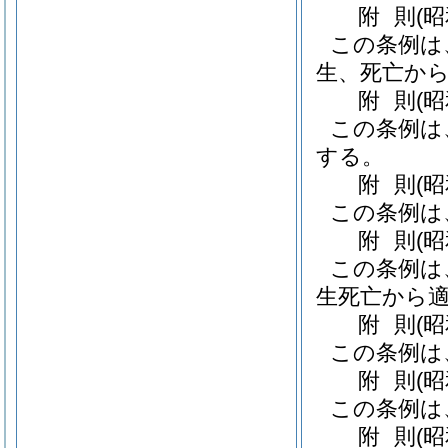
附
則
(
この条例は
生、死亡か
附
則
(
この条例は
する。
附
則
(
この条例は
附
則
(
この条例は
生死亡から
附
則
(
この条例は
附
則
(
この条例は
附
則
(