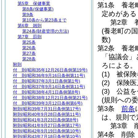
第5章
保健事業
第1条
養老
第8条
(保健事業)
定めがある
第9条
第10条から第23条まで
第2章
第6章
雑則
(養老町の
第24条
(財産管理の方法)
第7章
罰則
数)
第25条
第2条
養老
第26条
第27条
「協議会」
第28条
ろによる。
附則
付 則
(昭和35年12月26日条例第19号)
(1)
被保険
付 則
(昭和36年9月16日条例第11号)
付 則
(昭和37年3月1日条例第1号)
(2)
保険医
付 則
(昭和37年9月14日条例第11号)
(3)
公益を
付 則
(昭和38年4月1日条例第8号)
付 則
(昭和38年12月21日条例第21号)
(規則への委
付 則
(昭和39年3月12日条例第6号)
第3条
前条
附則
(昭和39年7月31日条例第17号)
附則
(昭和40年9月28日条例第11号)
は、規則で
附則
(昭和41年3月23日条例第8号)
第3章
附則
(昭和41年9月27日条例第17号)
附則
(昭和42年9月19日条例第10号)
第4条
削除
附則
(昭和43年7月18日条例第10号)