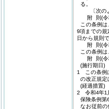
る。
〔次の
附
則
(
この条例は
9項までの規
日から規則
附
則
(
この条例は
附
則
(
(施行期日)
1
この条例
の改正規定
(経過措置)
2
令和4年
保険条例第
なお従前の