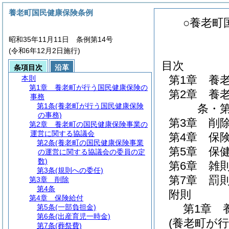
養老町国民健康保険条例
○養老町
昭和35年11月11日 条例第14号
(令和6年12月2日施行)
目次
条項目次
沿革
第1章
養
本則
第1章
養老町が行う国民健康保険の
第2章
養
事務
第1条
(養老町が行う国民健康保険
条・第
の事務)
第3章
削
第2章
養老町の国民健康保険事業の
運営に関する協議会
第4章
保
第2条
(養老町の国民健康保険事業
第5章
保
の運営に関する協議会の委員の定
数)
第6章
雑
第3条
(規則への委任)
第7章
罰
第3章
削除
第4条
附則
第4章
保険給付
第1章
第5条
(一部負担金)
第6条
(出産育児一時金)
(養老町が
第7条
(葬祭費)