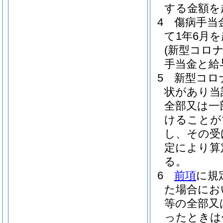
する金額を
4
傷病手当
て1年6月
(新型コロ
手当金と給
5
新型コロ
状があり当
全部又は一
けることが
し、その受
定により算
る。
6
前項
に規
た場合にお
等の全部又
ったときは