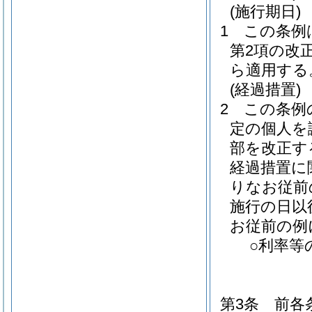
(施行期日)
1
この条例
第2項の改
ら適用する
(経過措置)
2
この条例
定の個人を
部を改正す
経過措置に
りなお従前
施行の日以
お従前の例
○利率等
第3条
前各