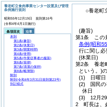
養老町立食肉事業センター設置及び管理
条例施行規則
○養老町
昭和55年12月19日 規則第16号
(令和4年4月1日施行)
(趣旨)
条項目次
沿革
第1条
この
本則
第1条
(趣旨)
条例
(昭和
第2条
(休業日)
第3条
(開業時間)
行に関し必
第4条
(使用)
(休業日)
第5条
(作業従事者の服装)
第6条
(規律)
第2条
養老
第7条
(清潔の保持)
という。)
第8条
(帳簿類)
附則
(1)
日曜日
附則
(令和4年3月31日規則第23号)
(2)
国民の
別記様式
休日
(3)
12月
2
町長は、