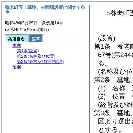
養老町五上墓地、火葬場設置に関する条
例
○養老町
昭和48年5月25日 条例第14号
(昭和48年5月25日施行)
(設置)
条項目次
沿革
第1条
養老
本則
第1条
(設置)
67号)
第24
第2条
(名称及び位置)
第3条
(経営及び維持管理)
る。
附則
(名称及び位
第2条
墓地
(1)
名称 
(2)
位置 
(経営及び維
第3条
墓地
区より選出
とする。