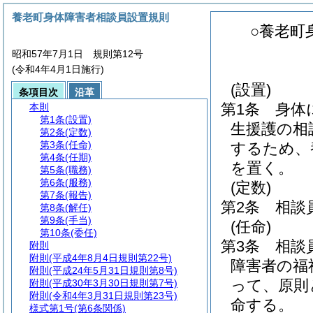
養老町身体障害者相談員設置規則
○養老町
昭和57年7月1日 規則第12号
(令和4年4月1日施行)
(設置)
条項目次
沿革
第1条
身体
本則
第1条
(設置)
生援護の相
第2条
(定数)
第3条
(任命)
するため、
第4条
(任期)
を置く。
第5条
(職務)
第6条
(服務)
(定数)
第7条
(報告)
第2条
相談
第8条
(解任)
第9条
(手当)
(任命)
第10条
(委任)
第3条
相談
附則
附則
(平成4年8月4日規則第22号)
障害者の福
附則
(平成24年5月31日規則第8号)
って、原則
附則
(平成30年3月30日規則第7号)
附則
(令和4年3月31日規則第23号)
命する。
様式第1号
(第6条関係)