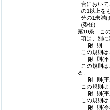
合において
の1以上を
分の1未満
(委任)
第10条
こ
項は、別に
附
則
この規則は
附
則
(
この規則は
る。
附
則
(
この規則は
附
則
(
この規則は
附
則
(