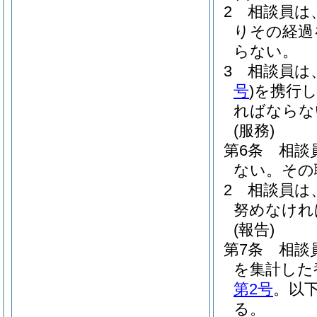
2
相談員は
りその経過
らない。
3
相談員は
号
)
を携行
ればならな
(服務)
第6条
相談
ない。
その
2
相談員は
努めなけれ
(報告)
第7条
相談
を集計した
第2号
。以
る。