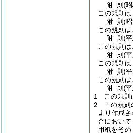
附
則
(昭
この規則は
附
則
(
この規則は
附
則
(
この規則は
附
則
(
この規則は
附
則
(
この規則は
附
則
(
1
この規則
2
この規則
より作成さ
合において
用紙をその