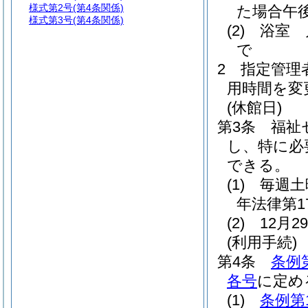
様式第2号
(第4条関係)
た場合午後
様式第3号
(第4条関係)
(2)
浴室 
で
2
指定管理
用時間を変
(休館日)
第3条
福祉
し、特に必
できる。
(1)
毎週土
年法律第17
(2)
12月
(利用手続)
第4条
条例
各号
に定め
(1)
条例第