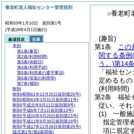
養老町老人福祉センター管理規則
○養老町
昭和59年1月10日 規則第1号
(平成18年4月1日施行)
(趣旨)
条項目次
沿革
第1条
この
本則
第1条
(趣旨)
関する条例
第2条
(利用時間)
第3条
(休館日)
う。)
第14
第4条
(利用手続)
「福祉セン
第5条
(利用者の遵守事項)
第6条
(浴室の利用等)
定めるもの
第7条
(補則)
(利用時間)
附則
附則
(昭和61年12月25日規則第25号)
第2条
福祉
附則
(昭和63年3月31日規則第11号)
従い、それ
附則
(平成元年9月11日規則第9号)
附則
(平成6年7月1日規則第13号)
(1)
一般施
附則
(平成10年9月25日規則第23号)
指定管理
附則
(平成11年9月30日規則第19号)
附則
(平成17年12月26日規則第25号)
項に規定
様式第1号
(第4条関係)