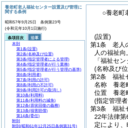
養老町老人福祉センター設置及び管理に
関する条例
○養老町
昭和57年9月25日 条例第23号
(令和元年10月1日施行)
(設置)
条項目次
沿革
第1条
老人
本則
第1条
(設置)
人の福祉向
第2条
(名称及び位置)
第3条
(指定管理者による管理)
「福祉セン
第4条
(指定管理者が行う業務)
(名称及び位
第5条
(指定管理者が行う管理の基準)
第6条
(利用者)
第2条
福祉
第7条
(利用の許可)
名称 養老
第8条
(利用の不許可)
第9条
(利用許可の取消し)
位置 養老
第10条
(利用料)
(指定管理
第11条
(利用料の減免)
第12条
(原状回復の義務)
第3条
福祉
第13条
(損害賠償)
22年法律第
第14条
(委任)
附則
定により、
附則
(昭和61年12月25日条例第31号)