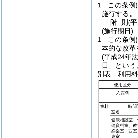
1
この条例は
施行する。
附
則
(
(施行期日)
1
この条例
本的な改革
(平成24年法
日」という
別表
利用料金
使用区分
入館料
室料
時間
室名
健康相談室・
健資料室、教
娯楽室、西室
東室