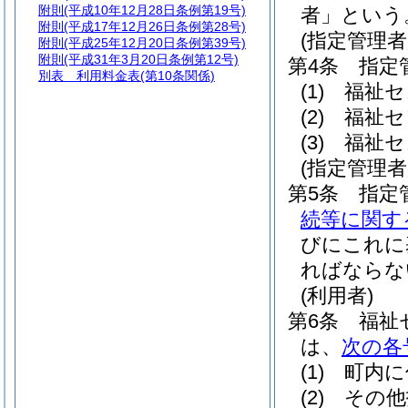
附則
(平成10年12月28日条例第19号)
者」という
附則
(平成17年12月26日条例第28号)
(指定管理者
附則
(平成25年12月20日条例第39号)
附則
(平成31年3月20日条例第12号)
第4条
指定
別表
利用料金表(第10条関係)
(1)
福祉セ
(2)
福祉セ
(3)
福祉セ
(指定管理
第5条
指定
続等に関す
びにこれに
ればならな
(利用者)
第6条
福祉
は、
次の各
(1)
町内に
(2)
その他