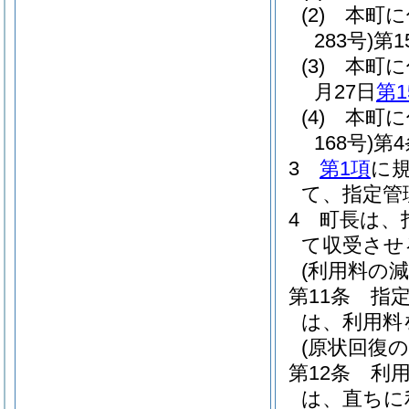
(2)
本町に
283号)
第
(3)
本町に
月27日
第1
(4)
本町に
168号)
第
3
第1項
に
て、指定管
4
町長は、
て収受させ
(利用料の減
第11条
指
は、利用料
(原状回復の
第12条
利
は、直ちに