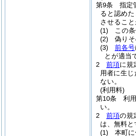
第9条
指定
ると認めた
させること
(1)
この条
(2)
偽りそ
(3)
前各号
とが適当
2
前項
に規
用者に生じ
ない。
(利用料)
第10条
利
い。
2
前項
の規
は、無料と
(1)
本町に