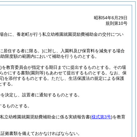
昭和54年6月29日
規則第10号
場合に、養老町が行う私立幼稚園就園奨励費補助金の交付につい
町に居住する者に限る。)
に対し、入園料及び保育料を減免する場合
補助限度額の範囲内において補助を行うものとする。
号
)
を教育委員会が指定する期日までに提出するものとする。
その場
らかにする書類
(園則等)
もあわせて提出するものとする。
なお、保
写)
を添付するものとする。
ただし、生活保護法の規定による保護
とする。
かを決定し、設置者に通知するものとする。
するものとする。
に私立幼稚園就園奨励費補助金に係る実績報告書
(
様式第3号
)
を教育
た証拠書類を備えておかなければならない。