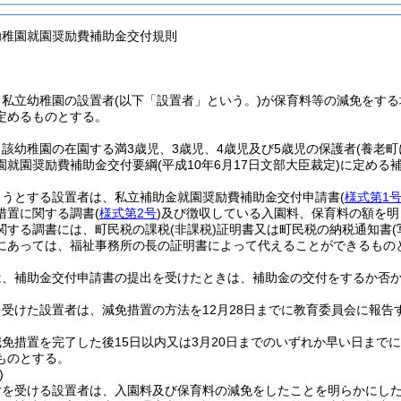
幼稚園就園奨励費補助金交付規則
、私立幼稚園の設置者
(以下「設置者」という。)
が保育料等の減免をする
定めるものとする。
該幼稚園の在園する満3歳児、3歳児、4歳児及び5歳児の保護者
(養老
園就園奨励費補助金交付要綱
(平成10年6月17日文部大臣裁定)
に定める
ようとする設置者は、私立補助金就園奨励費補助金交付申請書
(
様式第1
措置に関する調書
(
様式第2号
)
及び徴収している入園料、保育料の額を明
関する調書には、町民税の課税
(非課税)
証明書又は町民税の納税通知書
(
にあっては、福祉事務所の長の証明書によって代えることができるもの
は、補助金交付申請書の提出を受けたときは、補助金の交付をするか否
受けた設置者は、減免措置の方法を12月28日までに教育委員会に報告
免措置を完了した後15日以内又は3月20日までのいずれか早い日まで
ものとする。
)
付を受ける設置者は、入園料及び保育料の減免をしたことを明らかにし