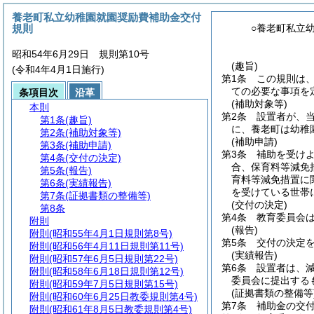
養老町私立幼稚園就園奨励費補助金交付
規則
○養老町私立
昭和54年6月29日 規則第10号
(趣旨)
(令和4年4月1日施行)
第1条
この規則は
ての必要な事項を
条項目次
沿革
(補助対象等)
本則
第2条
設置者が、当
第1条
(趣旨)
に、養老町は幼稚
第2条
(補助対象等)
(補助申請)
第3条
(補助申請)
第3条
補助を受け
第4条
(交付の決定)
合、保育料等減免
第5条
(報告)
育料等減免措置に
第6条
(実績報告)
を受けている世帯
第7条
(証拠書類の整備等)
(交付の決定)
第8条
第4条
教育委員会
附則
(報告)
附則
(昭和55年4月1日規則第8号)
第5条
交付の決定を
附則
(昭和56年4月11日規則第11号)
(実績報告)
附則
(昭和57年6月5日規則第22号)
第6条
設置者は、減
附則
(昭和58年6月18日規則第12号)
委員会に提出する
附則
(昭和59年7月5日規則第15号)
(証拠書類の整備等
附則
(昭和60年6月25日教委規則第4号)
第7条
補助金の交
附則
(昭和61年8月5日教委規則第4号)