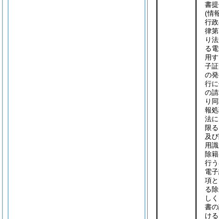
書提
(情
行政
律第
り法
る電
用す
子証
の発
行に
の請
り同
報処
法に
限る
及び
用識
除籍
行う
電子
項と
る除
しく
書の
ける