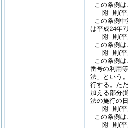
この条例は
附
則
(
この条例中
は平成24年
附
則
(
この条例は
附
則
(
この条例は
番号の利用
法」という。
行する。
た
加える部分
法の施行の
附
則
(平
この条例は
附
則
(