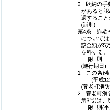
2
既納の手
があると認
還すること
(罰則)
第4条
詐欺
については
該金額が5
を科する。
附
則
(施行期日)
1
この条例
(平成1
(養老町消
2
養老町消
第3号)
は、
附
則
(