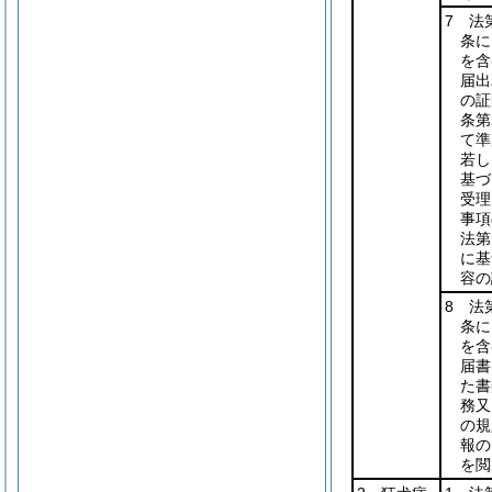
7 法
条に
を含
届出
の証
条第
て準
若し
基づ
受理
事項
法第
に基
容の
8 法
条に
を含
届書
た書
務又
の規
報の
を閲