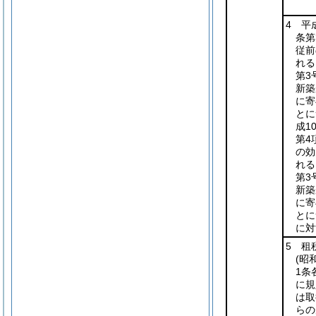
4 平
条第
従前
れる
第3
新築
に寄
とに
成1
第4
の効
れる
第3
新築
に寄
とに
に対
5 租
(昭
1条
に規
は取
らの