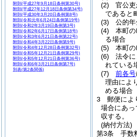
附則
(平成27年9月18日条例第30号)
(2)
官公吏
附則
(平成27年12月18日条例第34号)
であると
附則
(平成30年3月20日条例第8号)
附則
(令和元年6月24日条例第19号)
(3)
公的年
附則
(令和2年3月19日条例第3号)
(4)
本町の
附則
(令和2年6月17日条例第18号)
附則
(令和3年6月21日条例第22号)
る場合
附則
(令和4年3月22日条例第9号)
(5)
本町の
附則
(令和4年12月28日条例第32号)
附則
(令和5年12月21日条例第29号)
(6)
法令に
附則
(令和5年12月21日条例第36号)
れている
附則
(令和6年3月21日条例第7号)
別表
(第2条関係)
(7)
前各号
理由によ
める場合
3
郵便によ
場合にあっ
収する。
(納付方法)
第3条
手数