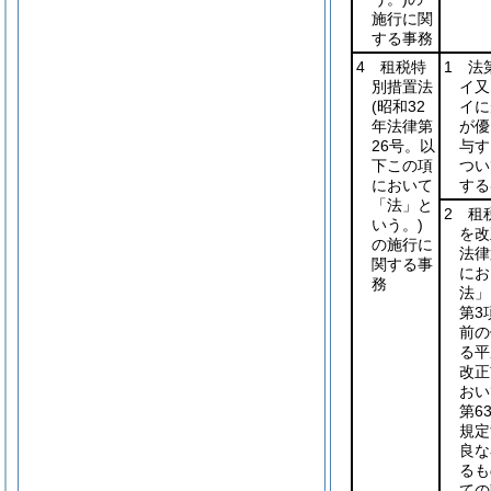
施行に関
する事務
4 租税特
1 法
別措置法
イ又
(昭和32
イに
年法律第
が優
26号。以
与す
下この項
つい
において
する
「法」と
2 租
いう。)
を改
の施行に
法律
関する事
にお
務
法」
第3
前の
る平
改正
おい
第6
規定
良な
るも
ての