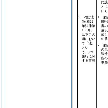
に該
とに
に対
5 消防法
1 消
(昭和23
86号
年法律第
書の
186号。
量以
以下この
蔵し
項におい
の承
て「法」
2 消
とい
の規
う。)
の
製造
施行に関
所の
する事務
事務