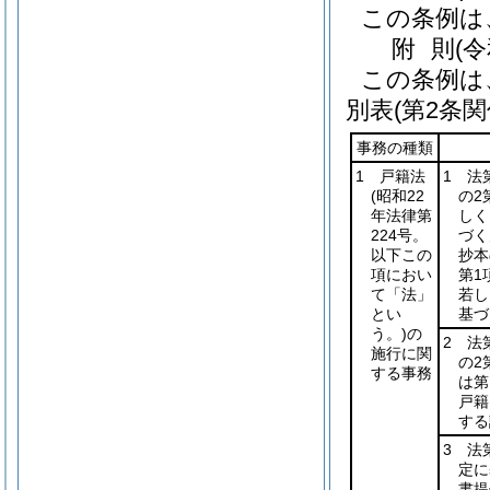
この条例は
附
則
(
この条例は
別表
(第2条関
事務の種類
1 戸籍法
1 法
(昭和22
の2
年法律第
しく
224号。
づく
以下この
抄本
項におい
第1
て「法」
若し
とい
基づ
う。)
の
2 法
施行に関
の2
する事務
は第
戸籍
する
3 法
定に
書提