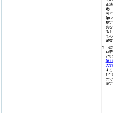
正法
定に
有す
第6
規定
良な
るも
ての
審査
3 法
ロ若
7号
第1
の3
する
住宅
ので
認定