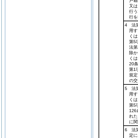
戸籍
又は
行う
行を
4 法
用す
くは
第5
法第
除か
くは
20
第1
規定
の交
5 法
用す
くは
第5
12
れた
に関
6 法
定に