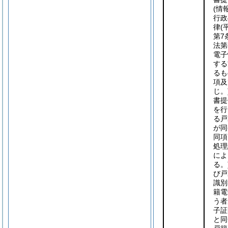
(情
行政
律
(
第7
法第
電子
する
るも
項及
じ。
書提
を行
る戸
が同
同項
処理
によ
る。
び戸
識別
籍電
う者
子証
と同