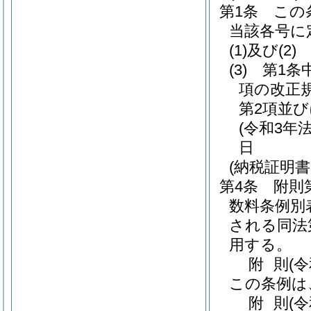
第1条
この
当該各号に
(1)及び(2)
(3)
第1条
項の改正
第2項並
(令和3年法
日
(納税証明
第4条
附則
数料条例別
される同法
用する。
附
則
(
この条例は
附
則
(