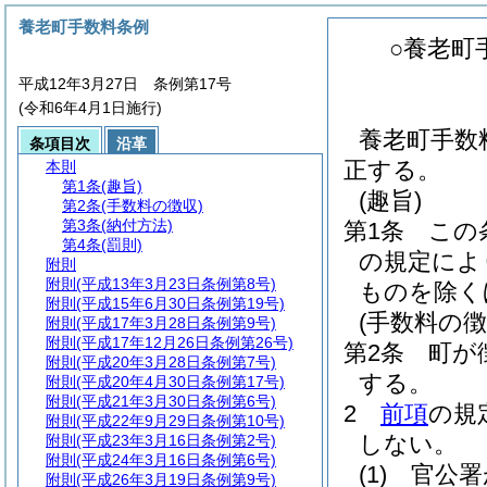
養老町手数料条例
○養老町
平成12年3月27日 条例第17号
(令和6年4月1日施行)
養老町手数
条項目次
沿革
正する。
本則
第1条
(趣旨)
(趣旨)
第2条
(手数料の徴収)
第3条
(納付方法)
第1条
この
第4条
(罰則)
の規定によ
附則
附則
(平成13年3月23日条例第8号)
ものを除く
附則
(平成15年6月30日条例第19号)
(手数料の徴
附則
(平成17年3月28日条例第9号)
附則
(平成17年12月26日条例第26号)
第2条
町が
附則
(平成20年3月28日条例第7号)
する。
附則
(平成20年4月30日条例第17号)
附則
(平成21年3月30日条例第6号)
2
前項
の規
附則
(平成22年9月29日条例第10号)
しない。
附則
(平成23年3月16日条例第2号)
附則
(平成24年3月16日条例第6号)
(1)
官公署
附則
(平成26年3月19日条例第9号)