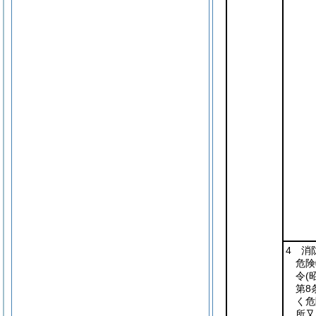
4 消
危険
令
(
第8
く危
所又