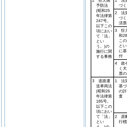
2 狂犬病
1 法
予防法
づく
(昭和25
2 法
年法律第
づく
247号。
済票
以下この
3 狂
項におい
和2
て「法」
この
とい
とい
う。)
の
に基
施行に関
付
する事務
4 政
く犬
票の
3 道路運
1 法
送車両法
基づ
(昭和26
の許
年法律第
査
185号。
以下この
項におい
て「法」
2 原
とい
行標
う。)
の