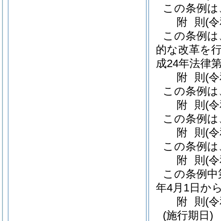
この条例は
附
則
(
この条例は
的な改革を
成24年法律第
附
則
(
この条例は
附
則
(
この条例は
附
則
(
この条例は
附
則
(
この条例中
年4月1日か
附
則
(
(施行期日)