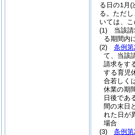
る日の1月
る。
ただし
いては、こ
(1)
当該請
る期間内
(2)
条例第
て、当該
請求をす
する育児
合若しく
休業の期
日後であ
間の末日
れた日が
場合
(3)
条例第