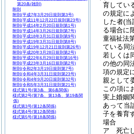
育してい
第20条
(雑則)
附則
の規定に
附則
(平成7年3月29日規則第3号)
附則
(平成11年12月22日規則第23号)
した者
(
附則
(平成14年2月20日規則第1号)
る場合に限
附則
(平成14年3月26日規則第7号)
附則
(平成18年3月31日規則第9号)
童福祉法
附則
(平成19年3月31日規則第8号)
ている同
附則
(平成19年12月21日規則第26号)
附則
(平成20年3月28日規則第2号)
若しくは
附則
(平成22年6月29日規則第16号)
の他の同
附則
(平成23年3月16日規則第2号)
附則
(令和2年3月19日規則第7号)
項の規定
附則
(令和4年3月31日規則第23号)
親として
附則
(令和4年9月20日規則第32号)
附則
(令和5年3月31日規則第21号)
この項に
様式第1号
(第3条、第6条関係)
様式第2号
(第7条、第13条、第19条関
実上婚姻
係)
あって当
様式第3号
(第12条関係)
様式第4号
(第12条関係)
子を養育
様式第5号
(第18条関係)
場合
ア
死亡