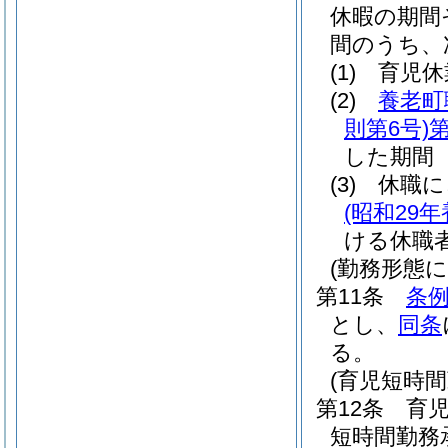
休暇の期間
間のうち、
(1)
育児休
(2)
養老町
則第6号)
第
した期間
(3)
休職に
(昭和29
ける休職
(勤務形態
第11条
条例
とし、
同条
る。
(育児短時
第12条
育
短時間勤務