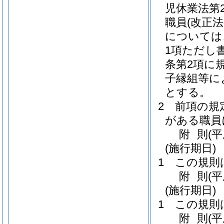
児休業法第
職員
(改正
については
1項ただし
条第2項に
子縁組等に
とする。
2
前項の規
がある職員
附
則
(
(施行期日)
1
この規則
附
則
(
(施行期日)
1
この規則
附
則
(平