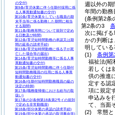
の交付)
週以外の期
第9条
(育児休業に伴う任期付採用に係
年間の勤務
る人事異動通知書の交付)
第10条
(育児休業をしている職員の期
(条例第2
末手当等に係る勤務した期間に相当
第2条の3
する期間)
第11条
(勤務形態について規則で定め
次に掲げる
る日数及び時間)
かの判断は
第12条
(育児短時間勤務の承認又は期
間の延長の請求手続)
明している
第13条
(育児短時間勤務に係る子が死
(1)
条例第
亡した場合等の届出)
第14条
(育児短時間勤務等に係る人事
福祉法
(昭
異動通知書の交付)
第15条
(育児短時間勤務に伴う任期付
若しくは
短時間勤務職員の任用に係る人事異
供の推進
動通知書の交付)
第16条
(任期付短時間勤務職員の級の
定する認
決定の特例)
項に規定
第17条
(職務復帰後における給与の取
扱い)
申込みを
第17条の2
(条例第18条第2号イの規則
て、当面
で定める非常勤職員)
第18条
(部分休業の承認の請求手続)
(2)
常態と
第19条
(部分休業の承認の取消事由等)