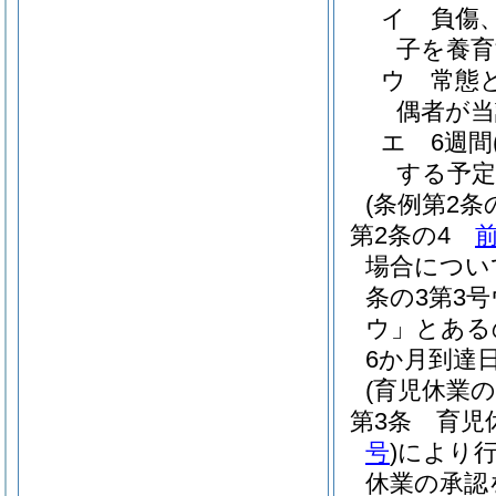
イ
負傷
子を養
ウ
常態
偶者が
エ
6週間
する予定
(条例第2条
第2条の4
場合につい
条の3第3
ウ」とある
6か月到達
(育児休業
第3条
育児
号
)
により
休業の承認