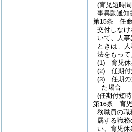
(育児短時
事異動通知
第15条
任
交付しなけ
いて、人事
ときは、人
法をもって
(1)
育児休
(2)
任期付
(3)
任期の
た場合
(任期付短
第16条
育
務職員の職
属する職務
い。
育児休