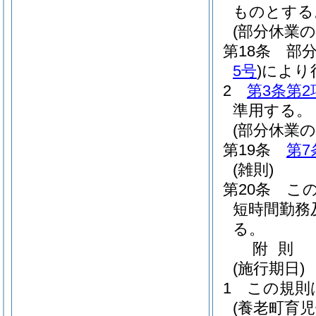
ものとする
(部分休業
第18条
部
5号
)
により
2
第3条第2
準用する。
(部分休業
第19条
第7
(雑則)
第20条
こ
短時間勤務
る。
附
則
(施行期日)
1
この規則
(養老町育