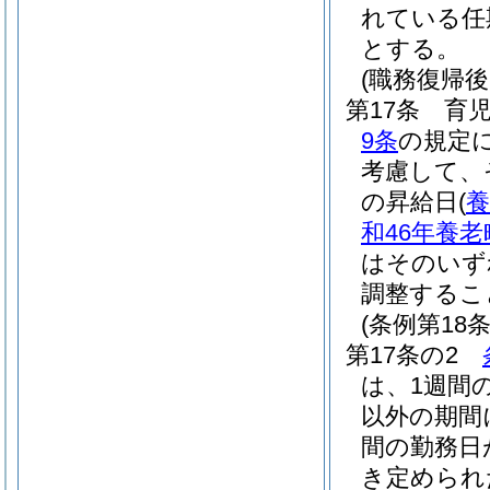
れている任
とする。
(職務復帰
第17条
育
9条
の規定
考慮して、
の昇給日
(
和46年養老
はそのいず
調整するこ
(条例第1
第17条の2
は、1週間
以外の期間
間の勤務日
き定められ