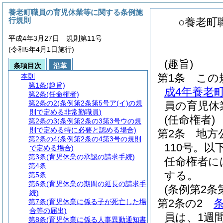
養老町職員の育児休業等に関する条例施
行規則
○養老町
平成4年3月27日 規則第11号
(令和5年4月1日施行)
(趣旨)
条項目次
沿革
第1条
この
本則
第1条
(趣旨)
成4年養老
第2条
(任命権者)
第2条の2
(条例第2条第5号ア(イ)の規
員の育児休
則で定める非常勤職員)
(任命権者)
第2条の3
(条例第2条の3第3号ウの規
則で定める特に必要と認める場合)
第2条
地方
第2条の4
(条例第2条の4第3号の規則
110号。
で定める場合)
第3条
(育児休業の承認の請求手続)
任命権者に
第4条
する。
第5条
第6条
(育児休業の期間の延長の請求手
(条例第2条
続)
第2条の2
第7条
(育児休業に係る子が死亡した場
合等の届出)
員は、1週
第8条
(育児休業に係る人事異動通知書