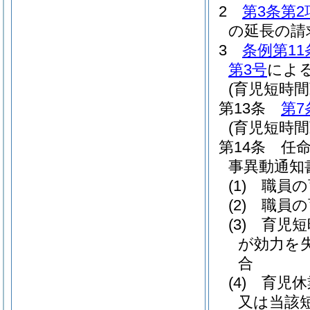
2
第3条第2
の延長の請
3
条例第11
第3号
によ
(育児短時
第13条
第7
(育児短時
第14条
任
事異動通知
(1)
職員の
(2)
職員の
(3)
育児短
が効力を
合
(4)
育児休
又は当該