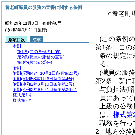
養老町職員の服務の宣誓に関する条例
○養老町
昭和29年11月3日 条例第8号
(令和3年9月21日施行)
(この条例の
条項目次
沿革
第1条
この
本則
第1条
(この条例の目的)
条の規定に
第2条
(職員の服務の宣誓)
第3条
(権限の委任)
る。
附則
(職員の服務
附則
(昭和47年10月1日条例第20号)
附則
(昭和58年1月6日条例第4号)
第2条
新に
附則
(令和2年3月19日条例第2号)
与負担法
(
附則
(令和3年9月21日条例第26号)
様式第1号
員にあって
様式第2号
上級の公務
は、
様式第
職務を行っ
2
地方公務