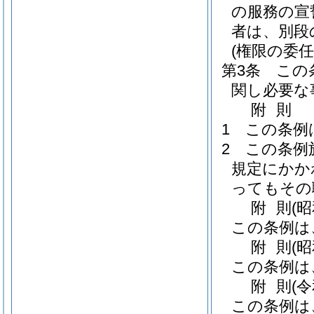
の服務の宣
者は、別段
(権限の委任
第3条
この
関し必要な
附
則
1
この条例
2
この条例
規定にかか
ってもその
附
則
(
この条例は
附
則
(
この条例は
附
則
(
この条例は